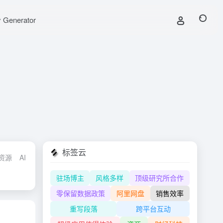
y Generator
标签云
习资源
AI行业协会
AIGC开发平台
AI开放平台
AI国际工具导航
A
驻场博主
风格多样
顶级研究所合作
零保留数据政策
阿里网盘
销售效率
重写段落
跨平台互动