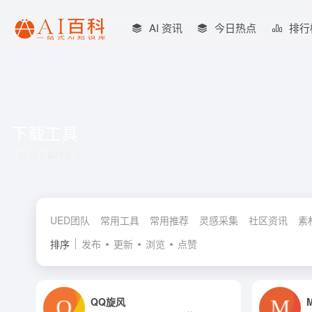
AI 资讯
今日热点
排行
下载工具
共 0 篇网址
UED团队
常用工具
常用推荐
灵感采集
社区资讯
素
排序
发布
更新
浏览
点赞
QQ旋风