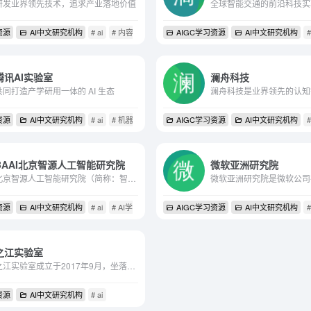
研发业界领先技术，追求产业落地价值
全球智能交通的前沿科技实
资源
AI中文研究机构
# ai
# 内容理解与推荐
AIGC学习资源
# 广告系统
AI中文研究机构
#
腾讯AI实验室
澜舟科技
共同打造产学研用一体的 AI 生态
资源
础科学和创新性技术研究
AI中文研究机构
# ai
# 机器学习
# 自然语言处理
AIGC学习资源
AI中文研究机构
#
BAAI北京智源人工智能研究院
微软亚洲研究院
北京智源人工智能研究院（简称：智源研究院 Beijing Academy of Artificial Intelligence，BAAI）是人工智能领域的新型研发机构。2018年11月14日，在科技部和北京市支持下，联合北...
资源
AI中文研究机构
# ai
# AI学术组织
# AI生命科学
AIGC学习资源
AI中文研究机构
#
之江实验室
之江实验室成立于2017年9月，坐落于杭州城西科创大走廊核心地带，是由浙江省人民政府主导举办、浙江大学等院校支撑、企业参与的事业单位性质的新型研发机构，是浙江深入实施创新驱...
资源
AI中文研究机构
# ai