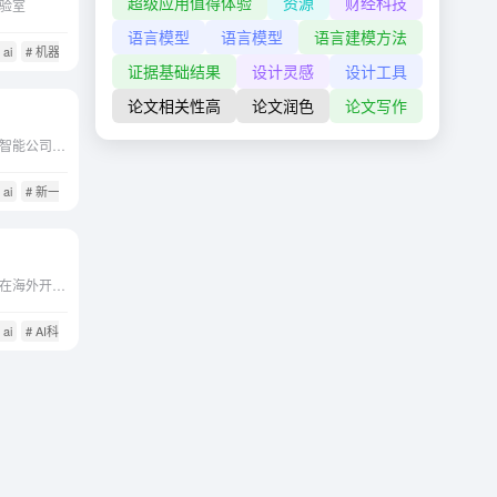
超级应用值得体验
资源
财经科技
验室
语言模型
语言模型
语言建模方法
 ai
# 机器学习
# 统计学
证据基础结果
设计灵感
设计工具
论文相关性高
论文润色
论文写作
澜舟科技是业界领先的认知智能公司，致力于以自然语言处理（NLP）技术为基础，为全球企业提供新一代认知智能平台，助力企业数字化转型升级。
 ai
# 新一代认知智能平台
微软亚洲研究院是微软公司在海外开设的第二家基础科研机构，也是亚洲地区仅有的两个基础研究机构之一（另一个是微软印度研究院）。微软亚洲研究院是微软公司在亚太地区设立的基础...
 ai
# AI科研机构