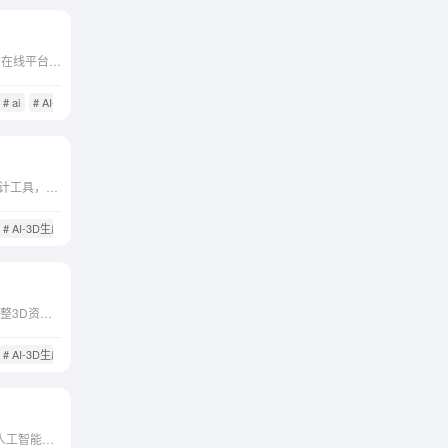
深氧AI 提供了一个多功能的在线平台，使用户能够轻松地生成和编辑图片、视频和3D素材。其AI驱动的工具不仅提高了内容创作的效率，还通过个性化服务满足了用户的特定需求。
# ai
# AI-3D生成
Recraft 是一个强大的 AI 设计工具，它通过提供直观易用的功能，使用户能够快速从文本或视觉输入转化为复杂的设计作品。
# AI-3D生成
# Recraft
使用Ponzu AI生成的纹理调整3D资源。内含多种纹理材质包括：风俗、真实、浮世绘、赛博朋克、蒸汽朋克、水彩、线条、新艺术风格、印象派、香椿等。
# AI-3D生成
# Ponzu
3DFY.ai是一款利用生成式人工智能从文本中创建高质量3D模型的工具。它旨在满足未来的需求，允许用户在不影响质量的情况下大规模生成3D内容。该工具提供了多种服务，包括文本到3D w...