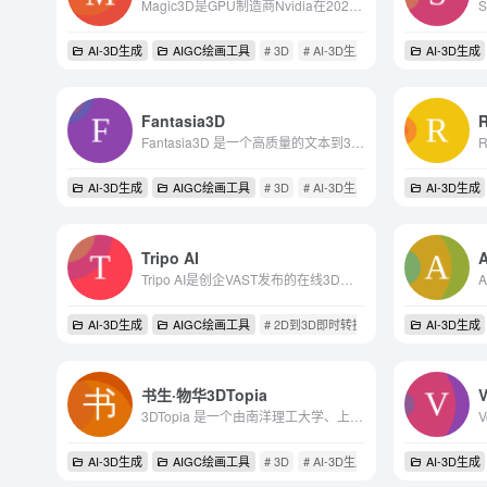
Magic3D是GPU制造商Nvidia在2023年2月宣布推出Magic3D，这是一种生成式AI技术，可以根据文本提示生成3D模型。
AI-3D生成
AIGC绘画工具
# 3D
# AI-3D生成
# 主题实例微调
AI-3D生成
Fantasia3D
R
Fantasia3D 是一个高质量的文本到3D内容创建工具。它是由华南理工大学研究团队开发的，并已在 ICCV 2023 上发表。
AI-3D生成
AIGC绘画工具
# 3D
# AI-3D生成
# 法线贴图编码
AI-3D生成
Tripo AI
A
Tripo AI是创企VAST发布的在线3D建模平台，能够利用文本或图像在几秒钟内生成高质量且可立即使用的3D模型。这个平台为用户提供了一个快速、简便的方式来创建3D模型，无需复杂的建...
AI-3D生成
AIGC绘画工具
# 2D到3D即时转换
# 3D
# ai
AI-3D生成
书生·物华3DTopia
V
3DTopia 是一个由南洋理工大学、上海AI实验室等机构的研究人员共同开发的文本到3D生成模型。这个模型能够在短短五分钟内生成多样化、高精度的3D模型，特别适合需要快速生成3D物体...
AI-3D生成
AIGC绘画工具
# 3D
# AI-3D生成
# theeefiner工具
AI-3D生成