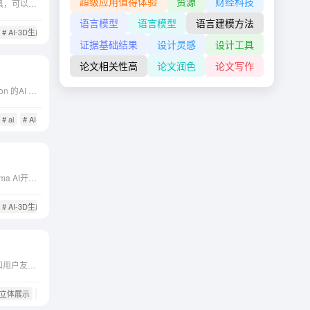
超级应用值得体验
资源
财经科技
CSM 是一个神奇的魔法工具，可以帮你从视频、图片或文字中制作出 3D 的模型。支持在线使用，也支持API服务。
语言模型
语言模型
语言建模方法
# AI-3D生成
# API集成
证据基础结果
设计灵感
设计工具
论文相关性高
论文润色
论文写作
Mootion 是一个text-to-motion 的AI 生成服务，让使用者以文字指令的方式定义所需的动作，选择他们喜爱的角色，并决定是否在原地渲染这些动作。这一过程快速且容易上手，让使用者...
# ai
# AI-3D生成
Luma AI Genie是一款由Luma AI开发的文本生成3D内容工具。通过一句话就可以生成你想要的3D内容。Genie旨在为艺术家、设计师、开发者和教育工作者提供一个全新的创作平台，让他们能...
# AI-3D生成
# AR/VR开发
灵动无限通过其AIGC算法和用户友好的在线平台，为3D建模工作提供了一个高效、低成本的解决方案。它不仅能够提升创意生产效率，降低生产成本，还能够确保模型的高精度和独特性，适...
0°立体展示
# 3D
# AI-3D生成