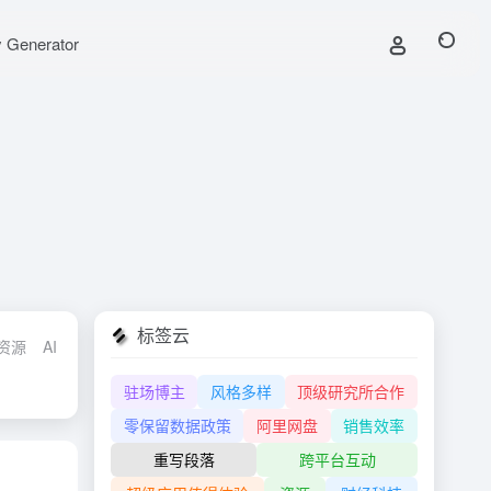
y Generator
标签云
习资源
AI行业协会
AIGC开发平台
AI开放平台
AI国际工具导航
A
驻场博主
风格多样
顶级研究所合作
零保留数据政策
阿里网盘
销售效率
重写段落
跨平台互动