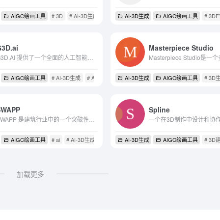
/艺术照
AIGC绘画工具
# 3D
# AI-3D生成
# AI视频后期
AI-3D生成
AIGC绘画工具
# 3DF
3D.ai
Masterpiece Studio
G3D.AI 提供了一个全面的人工智能解决方案，用以支持游戏开发的各个阶段。从视觉艺术到叙事构建，该平台通过自动化工具极大地提高了游戏开发的效率和创造力，尤其适合需要快速原型...
应用
AIGC绘画工具
# AI-3D生成
# AI元宇宙
# AI游戏应用
AI-3D生成
AIGC绘画工具
# 3
SWAPP
Spline
SWAPP 是建筑行业中的一个突破性工具，它通过 AI 技术帮助建筑团队提高工作效率和文档质量。通过个性化的规则和算法，SWAPP 能够自动化地创建和注释建筑文档，同时保持对数据安全...
一个在3D制作中设计和协
AIGC绘画工具
# ai
# AI-3D生成
# SWAPP
AI-3D生成
AIGC绘画工具
# 3
加载更多