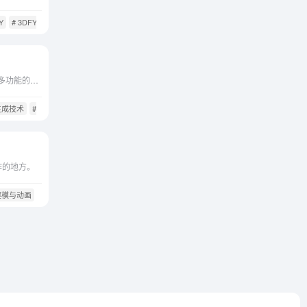
Y
# 3DFY.ai
# 3D生成技术
Masterpiece Studio是一个多功能的3D创作工具，它通过提供用户友好的界面和强大的功能，使得3D创作变得更加容易和高效。无论是个人艺术家、教育工作者还是商业设计师，都可以利用...
D生成技术
# AI-3D生成
# AI3D设计
作的地方。
D建模与动画
# 3D设计工具
# AI-3D生成