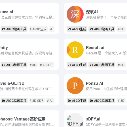
Luma ai
深氧AI
一套三维重建技术方案，它的特点是基于现有视角的图像生成新视角的图像。
AIGC绘画工具
# AI-3D生成
# Luma AI
# 三维场景
AI-3D生成
AIGC绘画工具
# 3D
nity
Recraft ai
从绝妙创意到大获成功，探索可为游戏开发生命周期的每个阶段提供帮助的解决方案
AIGC绘画工具
# 3D
# AI-3D生成
# unity
AI-3D生成
AIGC绘画工具
# 3D
Nvidia·GET3D
Ponzu AI
我们通过两个潜在代码生成 3D SDF 和纹理场。我们利用 DMTet 从 SDF 中提取 3D 表面网格，并查询表面点处的纹理场以获取颜色。我们使用在 2D 图像上定义的对抗损失进行训练。
AIGC绘画工具
# 3D SDF
# AI 生成艺术
# AI-3D生成
AI-3D生成
AIGC绘画工具
# 3D
Chaos® Vantage高阶应用
3DFY.ai
用实时光线追踪探索您的最复杂的3D场景。 使用 Chaos® Vantage，再也无需等待。只需要拖动完整的 V-Ray 场景到 Vantage 便可开始浏览。还可以与 3ds Max，SketchUp，Rhino，Revit ...