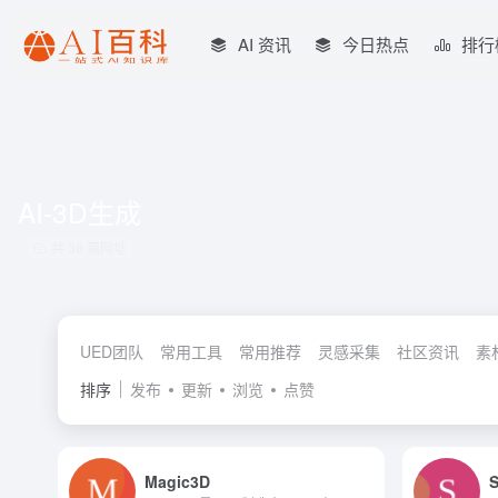
AI 资讯
今日热点
排行
AI-3D生成
共 36 篇网址
UED团队
常用工具
常用推荐
灵感采集
社区资讯
素
排序
发布
更新
浏览
点赞
Magic3D
S