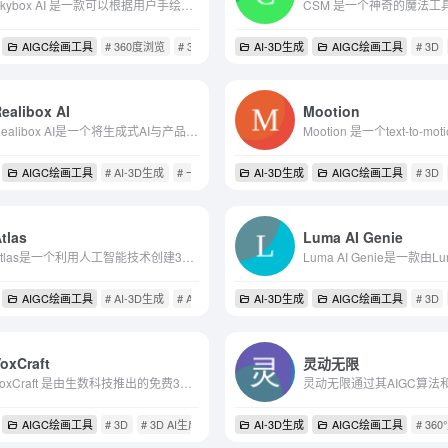
Skybox AI 是一款可以根据用户手绘的草稿和提示词，即时生成 3D 场景的 AI 绘图工具，生成的场景直接360度拖拽浏览。
AIGC绘画工具
# 360度浏览
# 3D
# AI
AI-3D生成
AIGC绘画工具
# 3D
ealibox AI
Mootion
Realibox AI是一个将生成式AI与产品设计相结合的工具，可以帮助您快速提案和重塑产品设计的生产力。它提供了一系列的功能，包括白模生成渲染、草图生成渲染图和文字生成材质贴图，...
AIGC绘画工具
# AI-3D生成
# 一站式服务
# 协同评审
AI-3D生成
AIGC绘画工具
# 3D
tlas
Luma AI Genie
Atlas是一个利用人工智能技术创建3D内容的平台，它允许用户通过参考图像和文本轻松生成高度详细且多样化的3D模型。
AIGC绘画工具
# AI-3D生成
# AI驱动的3D建模
AI-3D生成
# 建筑可视化
AIGC绘画工具
# 3D
oxCraft
灵动无限
VoxCraft 是由生数科技推出的免费3D模型生成工具，它能够将图像或文本快速转换成3D模型。VoxCraft 提供了图像到3D、文本到3D和文本到纹理等多种功能，使其成为3D模型制作者、游戏...
AIGC绘画工具
# 3D
# 3D AI生成
# AI-3D生成
AI-3D生成
AIGC绘画工具
# 36