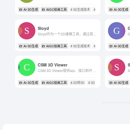
AI-3D生成
AIGC绘画工具
# 3D生成技术
# AI-3D生成
AI-3D生成
# AI头像
Sloyd
G
Sloyd作为一个3D建模工具，通过其参数生成器和机器学习技术，为用户提供了一个高效且易于使用的平台，以创建和定制3D资产。
AI-3D生成
AIGC绘画工具
# 3D生成技术
# AI-3D生成
AI-3D生成
# AI游戏
CSM 3D Viewer
CSM 3D Viewer提供api、接口和开源软件，将多模态输入和体验转换为数字模拟器，用于人工智能训练和内容创建。我们相信，学习生成世界模型是实现AGI的系统路径，类似于儿童从经验中...
AI-3D生成
AIGC绘画工具
# 2D转3D
# 3D生成技术
# AI-3D生成
AI-3D生成