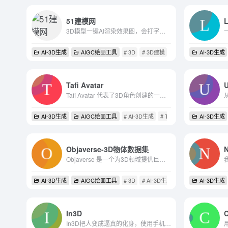
51建模网
3D模型一键AI渲染效果图，会打字就能用
AI-3D生成
AIGC绘画工具
# 3D
# 3D建模
# 51建模网
AI-3D生成
Tafi Avatar
U
Tafi Avatar 代表了3D角色创建的一大突破，它结合了20年的3D简化专业知识和先进的AI技术。无论是初学者还是专业创作者，Tafi都提供了一个快速、有趣且有回报的创作体验。
AI-3D生成
AIGC绘画工具
# AI-3D生成
# Tafi
# Tafi AI
AI-3D生成
Objaverse-3D物体数据集
Objaverse 是一个为3D领域提供巨大资源的数据库，它不仅支持 AI 模型的训练和3D内容的生成，还与流行的3D编辑软件 Blender 兼容。
AI-3D生成
AIGC绘画工具
# 3D
# AI-3D生成
# AI生成3D模型
AI-3D生成
In3D
In3D把人变成逼真的化身，使用手机摄像头在一分钟内为您的元宇宙、游戏或应用程序创建逼真且可自定义的头像