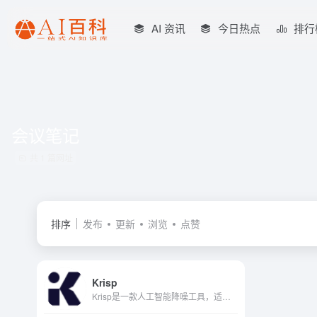
AI 资讯
今日热点
排行
会议笔记
共 1 篇网址
排序
发布
更新
浏览
点赞
Krisp
Krisp是一款人工智能降噪工具，适用于Mac和Windows。它可以消除通话中的背景声音、噪音和回声，让用户安心。它还在每次通话结束时提供有用的见解，包括通话时间、会议见解和通话摘...