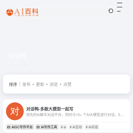
对话鸭
共 0 篇网址
排序
发布
更新
浏览
点赞
对话鸭-多款大模型一起写
领先的AI聊天对话平台，同时与10+ 个AI大模型进行对话，0门槛使用AI
AIGC写作平台
AI写作工具
# ai
# AI互动
# AI对话