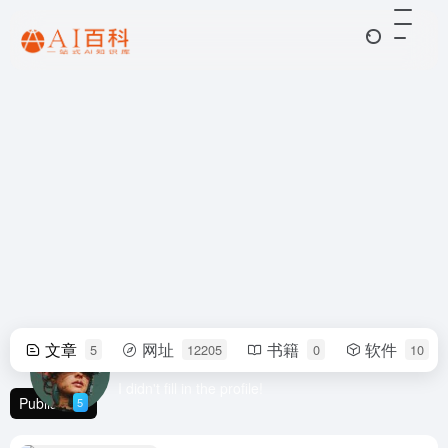
文章
网址
书籍
软件
5
12205
0
10
Ryan
I didn't fill in the profile!
Publish
5