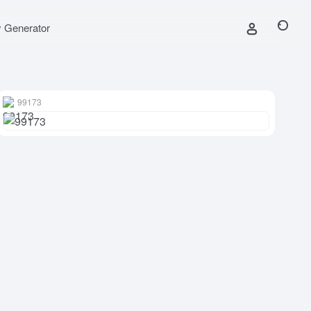
y Generator
99173