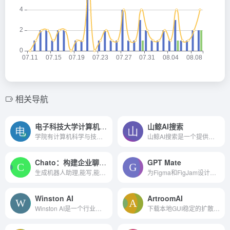
相关导航
电子科技大学计算机科学与工程学院
山鲸AI搜索
学院有计算机科学与技术（智能金融与区块链金融“双A”联合学位实验班）、计算机科学与技术（“互联网+”复合型精英人才双学位培养计划）、人工智能、计算机类(计算机科学与技术、网络...
山鲸AI搜索是一个提供信息检索服务的平台，它利用人工智能技术来增强搜索体验，帮助用户快速找到他们需要的信息。
Chato：构建企业聊天机器人
GPT Mate
生成机器人助理,能写,能聊,多端发布
为Figma和FigJam设计生成并编辑文本。
Winston AI
ArtroomAI
Winston AI是一个行业领先的AI内容检测工具，专门设计用于检测由各种大型语言模型（LLM）生成的AI内容，包括ChatGPT、GPT-4、Google Gemini等。
下载本地GUI稳定的扩散。让美...