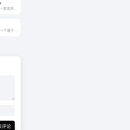
o
LanguagePro是一款支持语言学习和使用的人工智能语言助手。
CheggMate作为一个基于人工智能的学习伴侣，通过结合GPT-4的智能技术和Chegg丰富的知识库，为学生提供了一个高效、个性化的学习辅导平台。
表评论