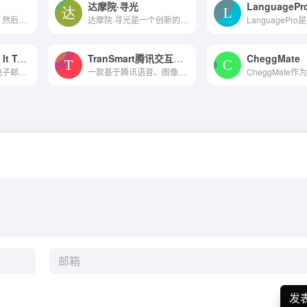
达摩院·寻光
LanguagePr
只需选中一段文本，然后点击悬浮按钮即可一键润色、解释、翻译或debug，无需复制粘贴
达摩院·寻光是一个创新的AI驱动的视频创作工具，它通过提供一系列自动化和辅助性功能，大大降低了视频创作的技术门槛，使得用户可以更加专注于创意和故事表达。
Professionalize It To Me
TranSmart腾讯交互翻译
CheggMate
一键生成专业化的电子邮件。
一款基于腾讯语音、图像、自然语言处理等领域的技术开发的新一代智能翻译设备
发