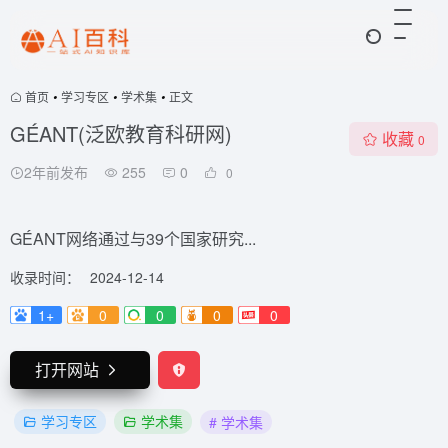
首页
•
学习专区
•
学术集
•
正文
GÉANT(泛欧教育科研网)
收藏
0
2年前发布
255
0
0
GÉANT网络通过与39个国家研究...
收录时间：
2024-12-14
1+
0
0
0
0
打开网站
学习专区
学术集
# 学术集