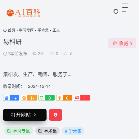
首页
•
学习专区
•
学术集
•
正文
易科研
收藏
0
2年前发布
291
0
0
集研发、生产、销售、服务于...
收录时间：
2024-12-14
1+
1-
0
0
1
打开网站
学习专区
学术集
# 学术集