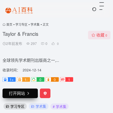
首页
•
学习专区
•
学术集
•
正文
Taylor & Francis
收藏
0
2年前发布
297
0
0
全球领先学术期刊出版商之一,...
收录时间：
2024-12-14
1+
1-
0
0
1
打开网站
学习专区
学术集
# 学术集