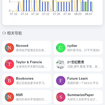
相关导航
Novoed
cydiar
提供经济管理及创业类教程
国外图书站，打不开请挂ti
Taylor & Francis
21世纪教育
全球领先学术期刊出版商之一,...
试题,课件,教案,学案、高中考...
Booknotes
Future Learn
通过总结加速书本学习。
英国的第一个MOOC平台
NSR
SummarizePaper
国内外各科学领域的代表性研...
为研究人员和学生设计的人工智能平台