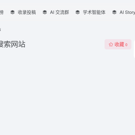
榜
收录投稿
AI 交流群
学术智能体
AI Stor
站
搜索网站
收藏
0