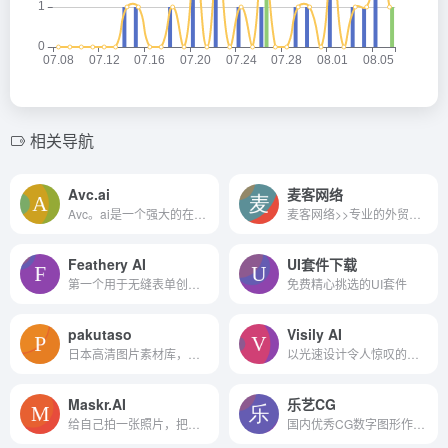
相关导航
Avc.ai
麦客网络
Avc。ai是一个强大的在线人工智能图像增强器，利用深度学习算法自动提高和恢复照片质量
麦客网络>>专业的外贸网站制作
Feathery AI
UI套件下载
第一个用于无缝表单创建的生成表单构建器
免费精心挑选的UI套件
pakutaso
Visily AI
日本高清图片素材库，免费下载
以光速设计令人惊叹的应用程序线框
Maskr.AI
乐艺CG
给自己拍一张照片，把照片里的人交换一下
国内优秀CG数字图形作品展示网站