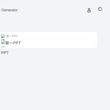
y Generator
第一PPT