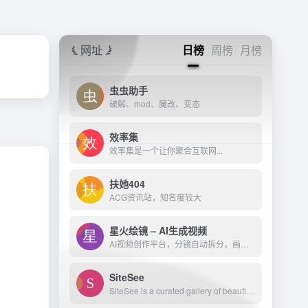
网址
日榜
周榜
月榜
虫虫助手
破解、mod、魔改、变态
效率集
效率集是一个让你聚合互联网...
扶她404
ACG资讯站，知名度较大
星火绘镜 – AI生成视频
AI视频创作平台，分镜自动拆分，画面一键生成。支持短剧、MV、预告片多题材。描述及创作，短视频轻松生成。
SiteSee
SiteSee is a curated gallery of beautiful, modern websites collections.