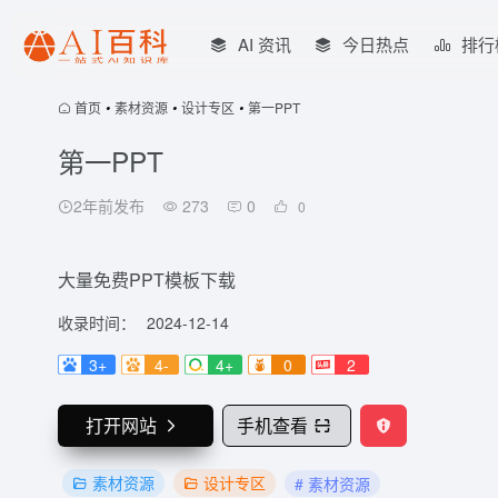
AI 资讯
今日热点
排行
首页
•
素材资源
•
设计专区
•
第一PPT
第一PPT
2年前发布
273
0
0
大量免费PPT模板下载
收录时间：
2024-12-14
3+
4-
4+
0
2
打开网站
手机查看
素材资源
设计专区
# 素材资源