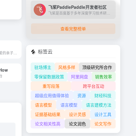
飞桨PaddlePaddle开发者社区
飞桨是百度基于多年深度学习技术研究和业务应用打造的产业级深度学习平台。它是中国首个自主研发、功能完备、开源开放的产业级深度学习平台，集成了深度学习核心训练和推理框架、...
查看完整榜单
标签云
父母和宝宝都喜爱的亲子门户网站
驻场博主
风格多样
顶级研究所合作
How
台
零保留数据政策
阿里网盘
销售效率
重写段落
跨平台互动
超级应用值得体验
资源
财经科技
语言模型
语言模型
语言建模方法
证据基础结果
设计灵感
设计工具
论文相关性高
论文润色
论文写作