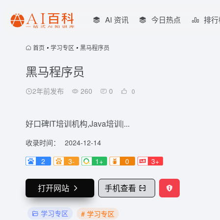
AI 资讯
今日热点
排行
首页
•
学习专区
•
黑马程序员
黑马程序员
2年前发布
260
0
0
好口碑IT培训机构,Java培训|...
收录时间：
2024-12-14
2
3-
1+
0
3+
打开网站
手机查看
学习专区
# 学习专区