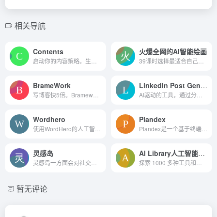
相关导航
Contents
火爆全网的AI智能绘画
启动你的内容策略。生成AI平...
39课时选择最适合自己的AI作图工具，创作自己的AI绘画作品，并探索更多AI作画创意变现的方法
BrameWork
LinkedIn Post Generator
写博客快5倍。Bramework是一...
AI驱动的工具，通过分析LinkedIn算法和提供AI推荐来提高LinkedIn帖子的性能。
Wordhero
Plandex
使用WordHero的人工智能技术在几秒钟内创建原创内容。
Plandex是一个基于终端的开源 AI 编程引擎，可帮助程序员完成复杂的软件编程开发任务、解决不良输出并最大限度地提高生产力。
灵感岛
AI Library人工智能图书馆
灵感岛一方面会对社交平台的热门内容进行全面分析，圈定流量密码，为自媒体创作者提供爆文创作灵感，同时依托海量的中文语料库训练数据和智能化的自然语言处理技术，预设30余种国...
探索 1000 多种工具和协作,带有语义搜索和过滤器。单击任何卡片以了解更多信息,
暂无评论