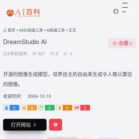
首页
•
AIGC绘画工具
•
AI绘画工具
•
正文
DreamStudio AI
收藏
0
2年前发布
327
0
0
开源的图像生成模型，培养自主的自由来生成令人难以置信
的图像。
收录时间：
2024-12-13
0
0
0
0
0
打开网站