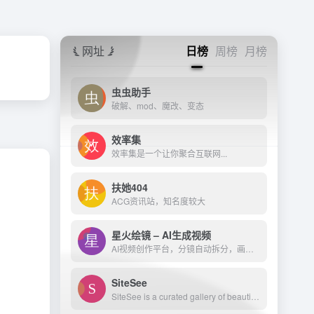
网址
日榜
周榜
月榜
虫虫助手
破解、mod、魔改、变态
效率集
效率集是一个让你聚合互联网...
扶她404
ACG资讯站，知名度较大
星火绘镜 – AI生成视频
AI视频创作平台，分镜自动拆分，画面一键生成。支持短剧、MV、预告片多题材。描述及创作，短视频轻松生成。
SiteSee
SiteSee is a curated gallery of beautiful, modern websites collections.