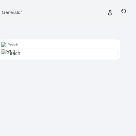
y Generator
Peech