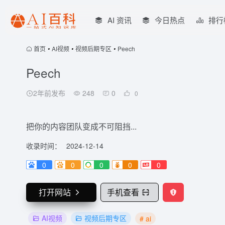
AI 资讯
今日热点
排行
首页
•
AI视频
•
视频后期专区
•
Peech
Peech
2年前发布
248
0
0
把你的内容团队变成不可阻挡...
收录时间：
2024-12-14
0
0
0
0
0
打开网站
手机查看
AI视频
视频后期专区
# ai