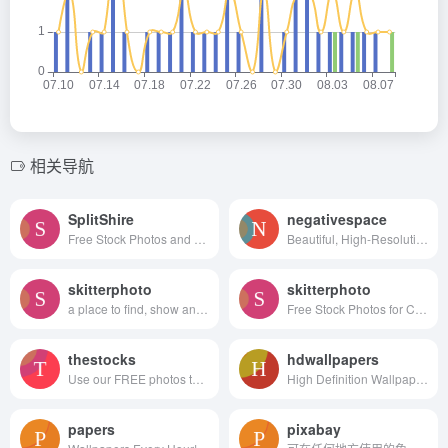
相关导航
SplitShire
negativespace
Free Stock Photos and Videos for commercial use.
Beautiful, High-Resolution Free Stock Photos
skitterphoto
skitterphoto
a place to find, show and share public domain photos
Free Stock Photos for Creative Professionals
thestocks
hdwallpapers
Use our FREE photos to tell your story!
High Definition Wallpapers & Desktop Backgrounds
papers
pixabay