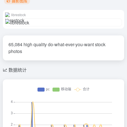
摄影图库
librestock
65,084 high quality do-what-ever-you-want stock
photos
数据统计