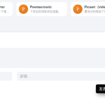
ter
Poemacrostic
AICodeConvert是一个强大的工具，可以让用户轻松地生成或转换代码和自然语言为他们喜欢的编程语言。该工具利用人工智能技术提供代码生成和翻译功能，从而提高生产力。
个性化的顶体诗生成器。
发