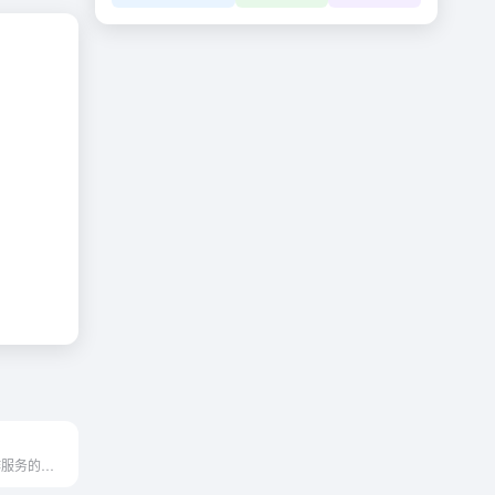
提供 AI 智能写作服务的平台。这个系统旨在帮助用户快速生成高质量的原创文章，提高写作效率，并减少创作过程中的时间和精力消耗。