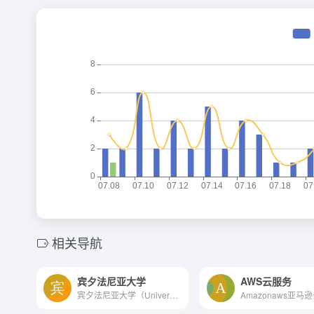
相关导航
宾夕法尼亚大学
AWS云服务
宾夕法尼亚大学（University of Pennsylvania），简称宾大（UPenn），位于宾夕法尼亚州费城，私立研究型大学，常春藤盟校之一，美国大学协会创始成员。全球大学校长论坛成员。 宾...
Amazonaws亚马