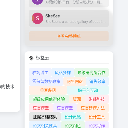
AI视频创作平台，分镜自动拆分，画面一键生成。支持短剧、MV、预告片多题材。描述及创作，短视频轻松生成。
SiteSee
SiteSee is a curated gallery of beautiful, modern websites collections.
查看完整榜单
标签云
驻场博主
风格多样
顶级研究所合作
零保留数据政策
阿里网盘
销售效率
作的技术
重写段落
跨平台互动
超级应用值得体验
资源
财经科技
语言模型
语言模型
语言建模方法
证据基础结果
设计灵感
设计工具
论文相关性高
论文润色
论文写作