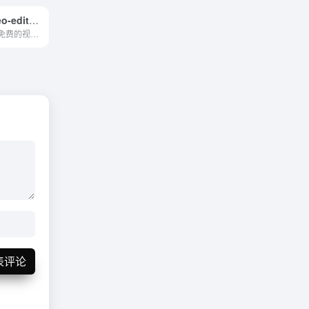
Picsart（video-editor）
要充分利用这个免费的视频编辑器，您无需具备任何编辑经验。无论您是新手，还是希望简化编辑过程的高手，Picsart 都能助您一臂之力。
表评论