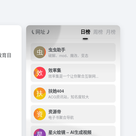
网址
日榜
周榜
月榜
虫虫助手
教育目
破解、mod、魔改、变态
效率集
效率集是一个让你聚合互联网...
扶她404
ACG资讯站，知名度较大
资源帝
电子书聚合导航
星火绘镜 – AI生成视频