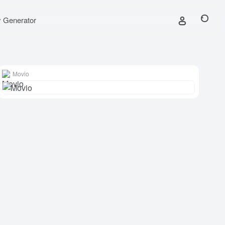
y Generator
Movio