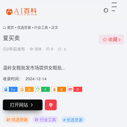
首页
•
优选货源
•
行业工具
•
正文
爱买卖
收藏
0
2年前发布
308
0
0
温岭女鞋批发市场提供女鞋批...
收录时间：
2024-12-14
1+
0
1
0
0
打开网站
优选货源
行业工具
# 优选货源