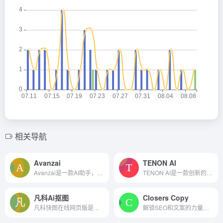
相关导航
Avanzai
TENON AI
Avanzai是一款AI助手，允许用户使用自然语言生成可用于生产的Python代码，从而帮助加速金融数据分析。
TENON AI是一款创新的面试辅助工具，通过强大的AI大模型，为大学生提供真实的面试模拟体验和个性化评分。TENON AI的智能面试官会根据不同的职位和行业，模拟出各种面试场景和问题...
凡科Ai抠图
Closers Copy
凡科快图在线网页版是一款功能强大的在线抠图工具，通过智能AI算法和强大的计算能力，能够快速、精准地将您所需的元素从背景中抠出。相比传统的抠图软件，凡科快图在线网页版无需...
解锁SEO和文案的力量，以不可抗拒的内容促进销售额。