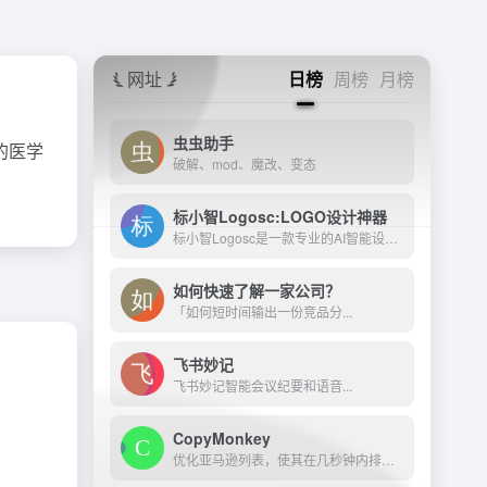
网址
日榜
周榜
月榜
虫虫助手
的医学
破解、mod、魔改、变态
标小智Logosc:LOGO设计神器
标小智Logosc是一款专业的AI智能设计工具，以LOGO商标设计生成为核心功能。此外，它还提供名片、海报、头像、印章等图像的智能生成和处理服务。产品特点包括提供专业的AI设计辅助...
如何快速了解一家公司？
「如何短时间输出一份竞品分...
飞书妙记
飞书妙记智能会议纪要和语音...
CopyMonkey
优化亚马逊列表，使其在几秒钟内排名第一。