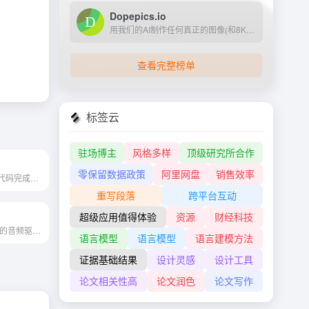
Dopepics.io
用我们的AI制作任何真正的图像(和8K质量)
查看完整榜单
标签云
驻场博主
风格多样
顶级研究所合作
零保留数据政策
阿里网盘
销售效率
特立独行是一个代码完成工具...
重写段落
跨平台互动
超级应用值得体验
资源
财经科技
EMO通过其先进的音频驱动视频生成技术，为用户带来了一种创新的方式来创造个性化和富有表现力的视频内容。它不仅能够生成逼真的面部表情，还能根据音频内容自然地驱动头部动作，为...
语言模型
语言模型
语言建模方法
证据基础结果
设计灵感
设计工具
论文相关性高
论文润色
论文写作