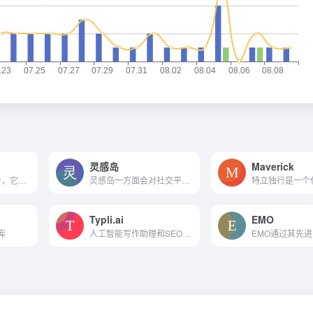
灵感岛
Maverick
多功能的AI创意平台，它通过提供一键生成、AI工坊、自定义创作等多种工具，帮助用户在图片生成、海报设计、商品图制作等多个领域实现快速创作。
灵感岛一方面会对社交平台的热门内容进行全面分析，圈定流量密码，为自媒体创作者提供爆文创作灵感，同时依托海量的中文语料库训练数据和智能化的自然语言处理技术，预设30余种国...
Typli.ai
EMO
库
人工智能写作助理和SEO检查创建长形式的内容和营销副本在几分钟内。