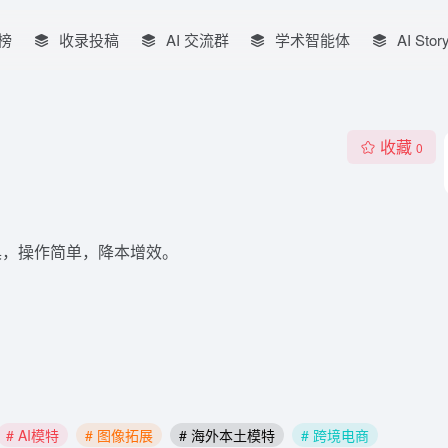
榜
收录投稿
AI 交流群
学术智能体
AI Stor
收藏
0
具，操作简单，降本增效。
# AI模特
# 图像拓展
# 海外本土模特
# 跨境电商