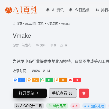
AI 资讯
今日热点
排行
首页
•
AIGC设计工具
•
AI商品图
•
Vmake
Vmake
2年前发布
364
0
0
为跨境电商行业提供本地化AI模特，背景图生成等AI工
收录时间：
2024-12-14
0
1-
0
0
0
打开网站
手机查看
AIGC设计工具
AI商品图
# ai
# AI图像处理