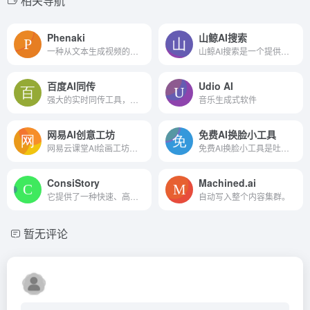
相关导航
Phenaki
山鲸AI搜索
一种从文本生成视频的模型，提示可以随时间变化，视频可以长达数分钟。
山鲸AI搜索是一个提供信息检索服务的平台，它利用人工智能技术来增强搜索体验，帮助用户快速找到他们需要的信息。
百度AI同传
Udio AI
强大的实时同传工具，它通过百度的AI技术，为用户提供实时的语音识别和多语言翻译服务。这款工具不仅提高了跨语言交流的效率，还极大地方便了国际会议、商务洽谈等多语言环境中的...
音乐生成式软件
网易AI创意工坊
免费AI换脸小工具
网易云课堂AI绘画工坊是一款优秀的AI绘画工具，用户无需部署、无需安装即可体验Stable Diffusion，仅需要通过文字描述就可以生成风格多样的图像，实现人人“创作自由”，“绘画自由”...
免费AI换脸小工具是吐司Art（TusiArt.com）推出的一个免费AI换脸小工具，吐司Art希望每个人能体验到 AI 创作的乐趣，AI本身并不会代替创作，而是 AI 会大幅度提升创作的效率，大幅...
ConsiStory
Machined.ai
它提供了一种快速、高效且训练无关的方法来生成一致性图像，特别适用于需要保持主题一致性的应用场景。它不仅能够处理单主题场景，还能够应对多主题挑战，并与现有的图像编辑工具...
自动写入整个内容集群。
暂无评论