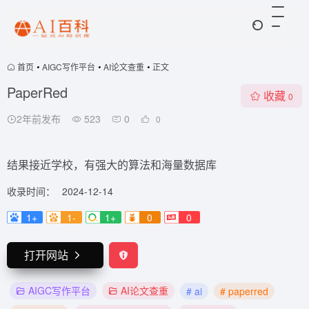
首页
•
AIGC写作平台
•
AI论文查重
•
正文
PaperRed
收藏
0
2年前发布
523
0
0
结果接近学校，有强大的算法和海量数据库
收录时间：
2024-12-14
1+
1-
1+
0
0
打开网站
AIGC写作平台
AI论文查重
# ai
# paperred