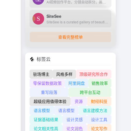
AI视频创作平台，分镜自动拆分，画面一键生成。支持短剧、MV、预告片多题材。描述及创作，短视频轻松生成。
SiteSee
SiteSee is a curated gallery of beautiful, modern websites collections.
查看完整榜单
标签云
驻场博主
风格多样
顶级研究所合作
零保留数据政策
阿里网盘
销售效率
重写段落
跨平台互动
超级应用值得体验
资源
财经科技
语言模型
语言模型
语言建模方法
证据基础结果
设计灵感
设计工具
论文相关性高
论文润色
论文写作