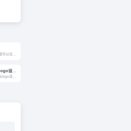
让每个 ML 团队都可以访问持续学习
U钙网-AI商标logo设计平台
专业的智能AI商标logo设计平台