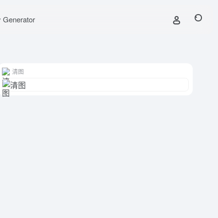
y Generator
清图