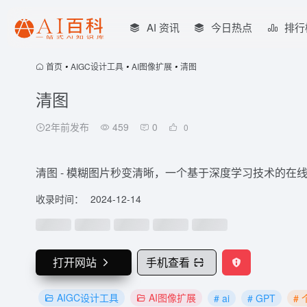
AI 资讯
今日热点
排行
首页
•
AIGC设计工具
•
AI图像扩展
•
清图
清图
2年前发布
459
0
0
清图 - 模糊图片秒变清晰，一个基于深度学习技术的在
收录时间：
2024-12-14
打开网站
手机查看
AIGC设计工具
AI图像扩展
# ai
# GPT
#