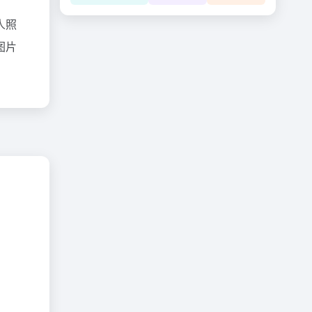
人照
图片