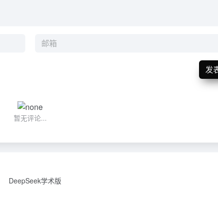
发
暂无评论...
DeepSeek学术版