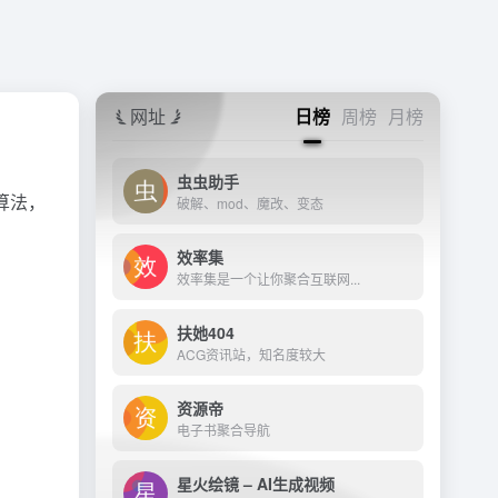
网址
日榜
周榜
月榜
虫虫助手
算法，
破解、mod、魔改、变态
效率集
效率集是一个让你聚合互联网...
扶她404
ACG资讯站，知名度较大
资源帝
电子书聚合导航
星火绘镜 – AI生成视频