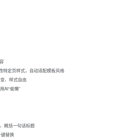
容
或修改特定页样式，自动适配模板风格
不变、样式自由
AI“偷懒”
译、概括一句话标题
、一键替换