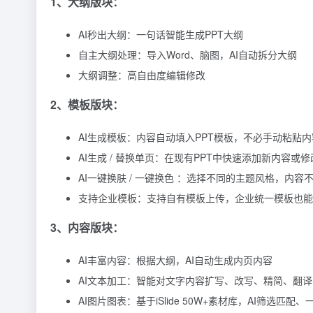
1、大纲版块：
AI秒出大纲：一句话智能生成PPT大纲
自主大纲处理：导入Word、脑图，AI自动拆分大纲
大纲调整：高自由度编辑修改
2、模板版块：
AI生成模板：内容自动填入PPT模板，不必手动粘贴内
AI生成 / 替换单页：在现有PPT中快速添加新内容
AI一键换肤 / 一键换色 ：选择不同的主题风格，内容
支持企业模板：支持自有模板上传，企业统一模板也能用
3、内容版块：
AI丰富内容：根据大纲，AI自动生成内页内容
AI文本加工：智能对文字内容扩写、改写、精简、翻
AI图片图表：基于iSlide 50W+素材库，AI筛选匹配