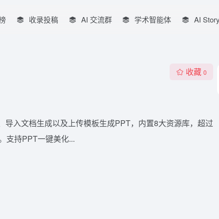
榜
收录投稿
AI 交流群
学术智能体
AI Stor
收藏
0
键生成、导入文档生成以及上传模板生成PPT，内置8大资源库，超过
支持PPT一键美化...