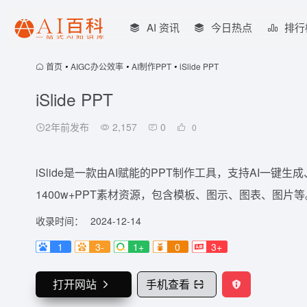
AI 资讯
今日热点
排行
首页
•
AIGC办公效率
•
AI制作PPT
•
iSlide PPT
iSlide PPT
2年前发布
2,157
0
0
iSlide是一款由AI赋能的PPT制作工具，支持AI一
1400w+PPT素材资源，包含模板、图示、图表、图片等。
收录时间：
2024-12-14
1
3-
1+
0
3+
打开网站
手机查看