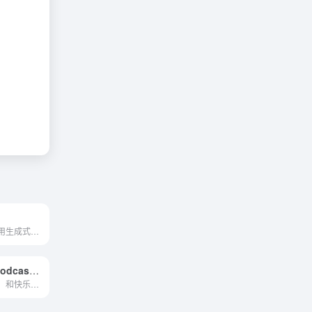
Ollang是一个利用生成式人工智能（Gen AI）技术来革新内容翻译和本地化流程的平台。
streamlabs podcast editor
一个快速，简单，和快乐的方式来编辑和成长，你的播客、流媒体和采访。