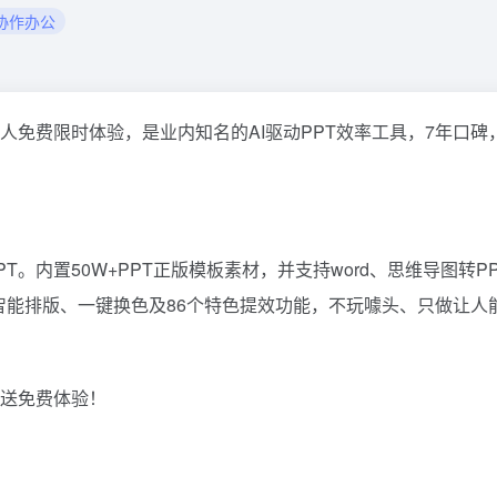
I协作办公
人免费限时体验，是业内知名的AI驱动PPT效率工具，7年口碑
T。内置50W+PPT正版模板素材，并支持word、思维导图转P
、智能排版、一键换色及86个特色提效功能，不玩噱头、只做让人
赠送免费体验！