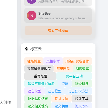
AI视频创作平台，分镜自动拆分，画面一键生成。支持短剧、MV、预告片多题材。描述及创作，短视频轻松生成。
SiteSee
SiteSee is a curated gallery of beautiful, modern websites collections.
查看完整榜单
标签云
驻场博主
风格多样
顶级研究所合作
零保留数据政策
阿里网盘
销售效率
重写段落
跨平台互动
超级应用值得体验
资源
财经科技
语言模型
语言模型
语言建模方法
证据基础结果
设计灵感
设计工具
个人创作
论文相关性高
论文润色
论文写作