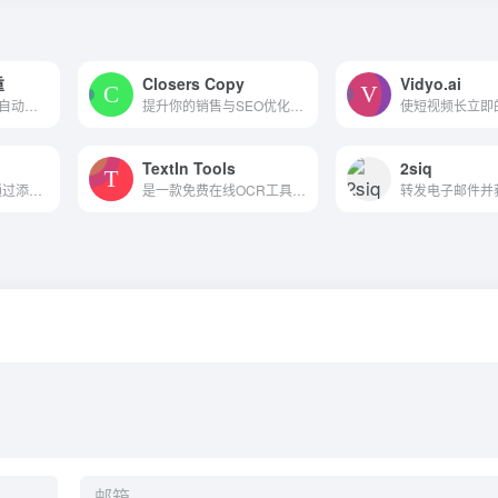
重
Closers Copy
Vidyo.ai
基于人工智能(AI)的自动论文降重系统
提升你的销售与SEO优化博客和...
TextIn Tools
2siq
ControlNet是一种通过添加额外条件来控制扩散模型的神经网络结构，是AI图像生成的游戏规则改变者。它为稳定扩散带来了前所未有的控制水平。
是一款免费在线OCR工具，包含文字识别、表格识别，PDF转文件等功能，识别率高，体验好，免费。
转发电子邮件并