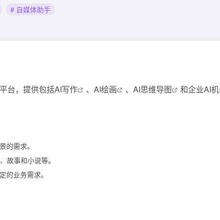
# 自媒体助手
能平台，提供包括
AI写作
、
AI绘画
、
AI思维导图
和企业AI
场景的需求。
、故事和小说等。
特定的业务需求。