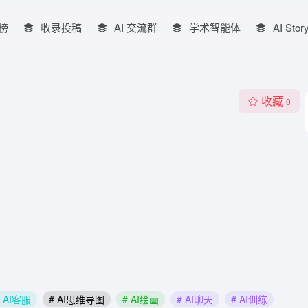
榜
收录投稿
AI 交流群
学术智能体
AI Stor
收藏
0
# AI客服
# AI思维导图
# AI绘画
# AI聊天
# AI训练