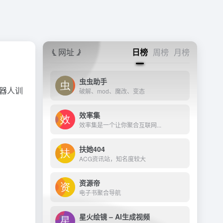
网址
日榜
周榜
月榜
虫虫助手
机器人训
破解、mod、魔改、变态
效率集
效率集是一个让你聚合互联网...
扶她404
ACG资讯站，知名度较大
资源帝
电子书聚合导航
星火绘镜 – AI生成视频