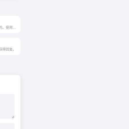
使短视频长立即的。使用强大...
获得回复。