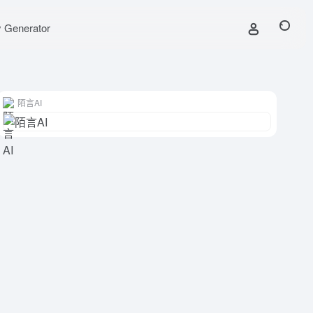
y Generator
陌言AI