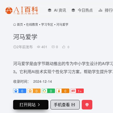
AI 资讯
今日热点
排行
首页
•
在线教育
•
学习专区
•
河马爱学
河马爱学
2年前发布
401
0
0
河马爱学是由字节跳动推出的专为中小学生设计的AI学
3。它利用AI技术实现个性化学习方案，帮助学生提升学习
收录时间：
2024-12-14
0
0
0
0
1+
打开网站
手机查看