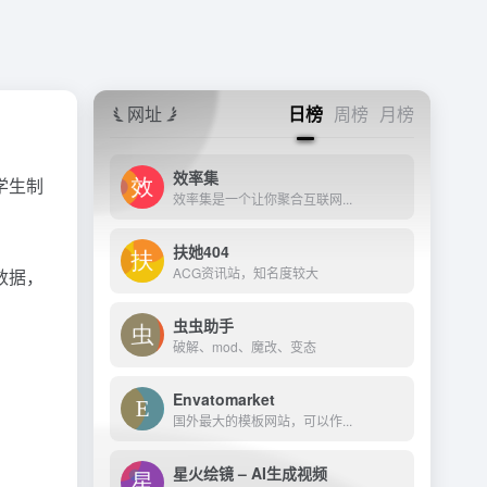
网址
日榜
周榜
月榜
效率集
学生制
效率集是一个让你聚合互联网...
扶她404
ACG资讯站，知名度较大
数据，
虫虫助手
破解、mod、魔改、变态
Envatomarket
国外最大的模板网站，可以作...
星火绘镜 – AI生成视频