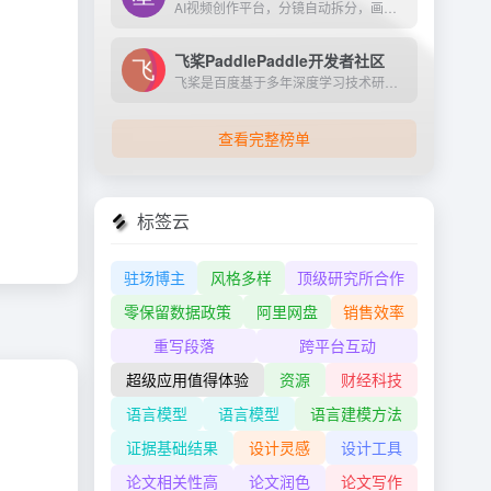
AI视频创作平台，分镜自动拆分，画面一键生成。支持短剧、MV、预告片多题材。描述及创作，短视频轻松生成。
飞桨PaddlePaddle开发者社区
飞桨是百度基于多年深度学习技术研究和业务应用打造的产业级深度学习平台。它是中国首个自主研发、功能完备、开源开放的产业级深度学习平台，集成了深度学习核心训练和推理框架、...
查看完整榜单
标签云
驻场博主
风格多样
顶级研究所合作
零保留数据政策
阿里网盘
销售效率
重写段落
跨平台互动
超级应用值得体验
资源
财经科技
语言模型
语言模型
语言建模方法
证据基础结果
设计灵感
设计工具
论文相关性高
论文润色
论文写作