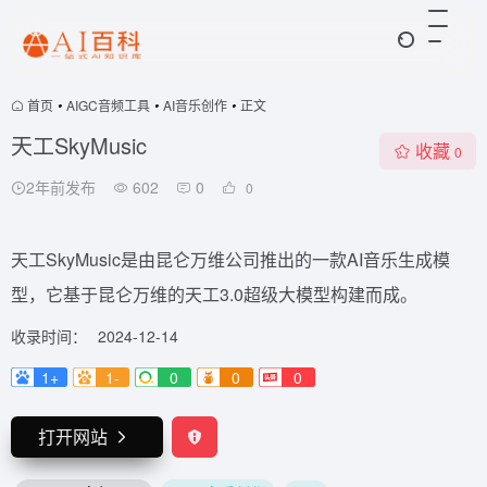
首页
•
AIGC音频工具
•
AI音乐创作
•
正文
天工SkyMusic
收藏
0
2年前发布
602
0
0
天工SkyMusic是由昆仑万维公司推出的一款AI音乐生成模
型，它基于昆仑万维的天工3.0超级大模型构建而成。
收录时间：
2024-12-14
1+
1-
0
0
0
打开网站