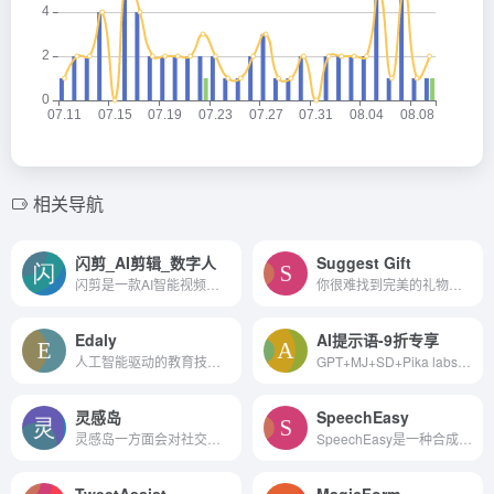
相关导航
闪剪_AI剪辑_数字人
Suggest Gift
闪剪是一款AI智能视频剪辑工具，自2021年起专注于数字人领域，并在2022年推出了数字人短视频创作平台。该平台提供SAAS级企业应用的数字产品，并打造了APP和网页两种产品形态。
你很难找到完美的礼物送给亲...
Edaly
AI提示语-9折专享
人工智能驱动的教育技术 SaaS...
GPT+MJ+SD+Pika labs+Claude 使用AI提示语，快速帮您用AI起号！
灵感岛
SpeechEasy
灵感岛一方面会对社交平台的热门内容进行全面分析，圈定流量密码，为自媒体创作者提供爆文创作灵感，同时依托海量的中文语料库训练数据和智能化的自然语言处理技术，预设30余种国...
SpeechEasy是一种合成语音解决方案，可以让用户从文本生成高质量、易于理解的音频。它适用于各种设备和平台，支持桌面和移动设备，有近12种高质量的合成声音可供选择。它使用简单...