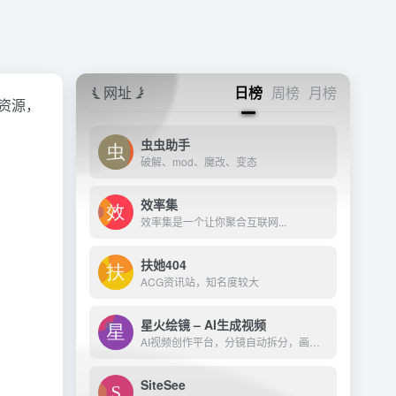
网址
日榜
周榜
月榜
治疗资源，
虫虫助手
破解、mod、魔改、变态
效率集
效率集是一个让你聚合互联网...
扶她404
ACG资讯站，知名度较大
星火绘镜 – AI生成视频
AI视频创作平台，分镜自动拆分，画面一键生成。支持短剧、MV、预告片多题材。描述及创作，短视频轻松生成。
SiteSee