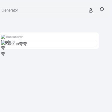
y Generator
Kuakua夸夸