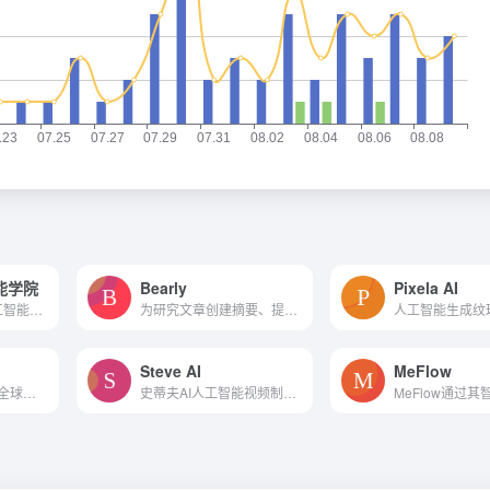
能学院
Bearly
Pixela AI
人工智能学院在人工智能领域的科研和人才培养方面有较好的基础，拥有一支年轻的高水平研究队伍，主要研究方向包括机器学习、知识表示与推理、计算机视觉、自然语言处理、多智能体...
为研究文章创建摘要、提纲和重述
Steve AI
MeFlow
2AI导航站为您呈现全球最优质的AI工具集，收录了互联网上精选最全面的ai人工智能资源。
史蒂夫AI人工智能视频制造商...