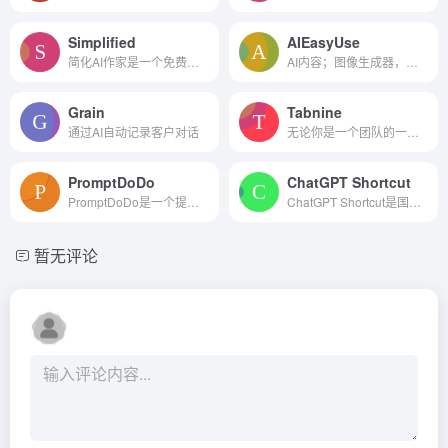
Simplified
AIEasyUse
简化AI作家是一个免费的AI文...
AI内容；图像生成器，聊天机器人，人工智能代码，语音到文本
Grain
Tabnine
通过AI自动记录客户对话
无论你是一个团队的一部分,或...
PromptDoDo
ChatGPT Shortcut
PromptDoDo是一个提供风格卡片（Style Cards）的平台，这些卡片是艺术家作品的数字副本，包括绘画、插图、摄影等。
ChatGPT Shortcut是国内开发者推出的ChatGPT提示指令的开源项目，GitHub目前星标3.5K，让你使用ChatGPT的生产力加倍，按照领域和功能分区，可对提示词进行标签筛选、关键词搜索和...
暂无评论