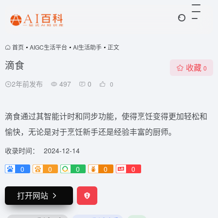
首页
•
AIGC生活平台
•
AI生活助手
•
正文
滴食
收藏
0
2年前发布
497
0
0
滴食通过其智能计时和同步功能，使得烹饪变得更加轻松和
愉快，无论是对于烹饪新手还是经验丰富的厨师。
收录时间：
2024-12-14
0
0
0
0
0
打开网站