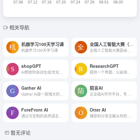
相关导航
机器学习100天学习课
全国人工智能大赛（第四届）
机器学习100天学习课
全国人工智能大赛是由深圳市人民政府主办、鹏城实验室和AITISA联盟联合承办的业内顶尖赛事。目前每届大赛总奖金高达500万。
shopGPT
ResearchGPT
AI帮助你自动生成/优化你的商品素材，包括标题、描述、营销邮件、广告素材等，并根据商品上线的表现数据全自动优化素材
提供一个界面，以启用与研究...
Gather AI
陌言AI
Gather AI是一款强大的应付账款软件，为高增长的财务团队提供智能和自动化来简化、增压和节省。它提供了无与伦比的智能和可见性，以识别难以察觉的趋势，深入洞察核心驱动因素，并...
企业级AI写作平台，专为创作而生
ForeFront AI
Otter AI
通过可定制的自然语言处理为您的公司简化流程。
捕获和分享见解从你的会议。...
暂无评论