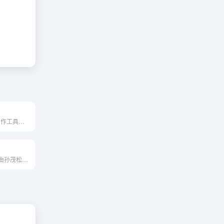
免费全流程 AI 创作工具，百度出品的一个人人可用的AIGC（AI Generated Content）创作平台。它利用AI技术降低内容生产的门槛，提升创作效率，一站式聚合了百度的AIGC能力，引领着...
深言科技是一家由孙茂松教授和其学生一同创办的创业公司，致力于使用世界领先的人工智能和自然语言处理技术，为数亿脑力劳动深言科技（DeepLang AI）者和数千万组织的信息处理全流...