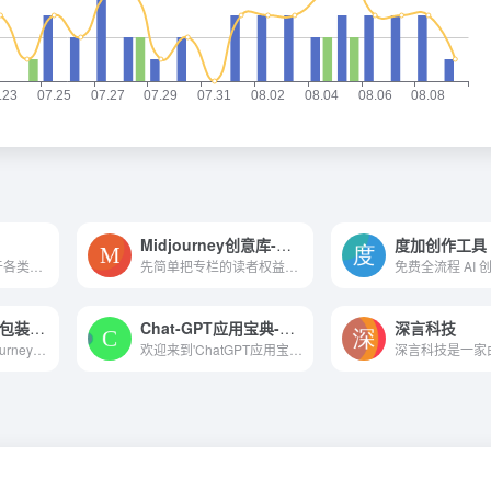
Midjourney创意库-持续更新！
度加创作工具
它能助设计师游刃于各类设计风格与服装种类，无论是单件作品的设计还是整套搭配，乃至系列创作，iMuse.AI让一切挑战变得轻松驾驭。
先简单把专栏的读者权益写在...
AIGC品牌logo&包装&IP设计
Chat-GPT应用宝典-进阶篇！
深言科技
18课时学习用Midjourney生成字体、品牌Logo、品牌包装、品牌IP形象等
欢迎来到'ChatGPT应用宝典' ...