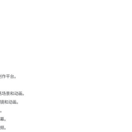
创作平台。
括场景和动画。
镜和动画。
。
幕。
频。