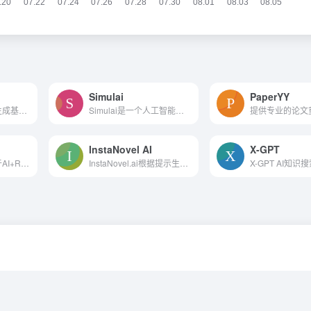
Simulai
PaperYY
创建图像与文本。生成基于文...
Simulai是一个人工智能驱动的工具，可以从头开始生成博客内容，帮助用户通过SEO优化增加网站流量
InstaNovel AI
X-GPT
实在智能，一款基于AI+RPA技术的智能助理，他可以模拟人类操作和决策流程，来提高工作的效率
InstaNovel.ai根据提示生成迷你小说，1本/人免费