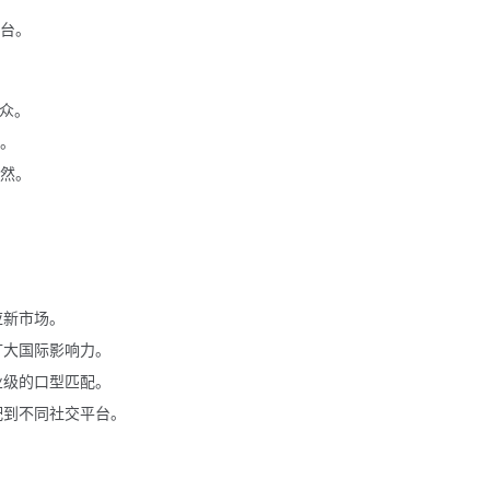
台。
受众。
。
然。
应新市场。
扩大国际影响力。
业级的口型匹配。
配到不同社交平台。