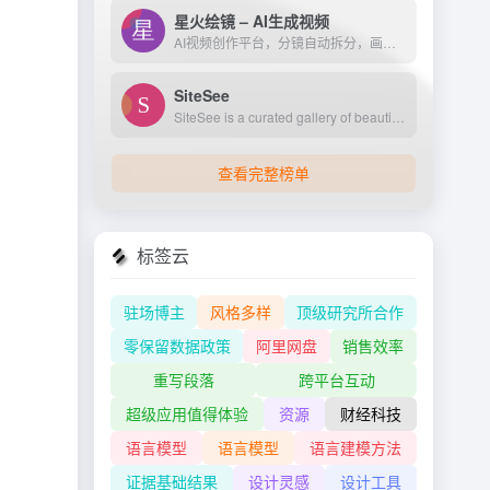
星火绘镜 – AI生成视频
AI视频创作平台，分镜自动拆分，画面一键生成。支持短剧、MV、预告片多题材。描述及创作，短视频轻松生成。
SiteSee
SiteSee is a curated gallery of beautiful, modern websites collections.
查看完整榜单
标签云
驻场博主
风格多样
顶级研究所合作
零保留数据政策
阿里网盘
销售效率
重写段落
跨平台互动
超级应用值得体验
资源
财经科技
语言模型
语言模型
语言建模方法
证据基础结果
设计灵感
设计工具