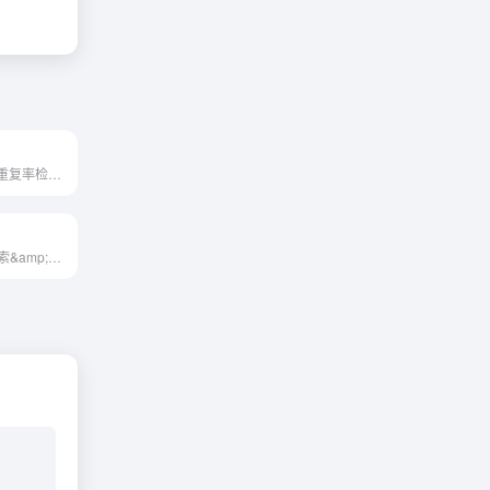
提供专业的论文重复率检测、论文降重、论文在线修改、论文格式规范等一站式服务
X-GPT AI知识搜索&amp;生成是一个先进的人工智能系统，专为深度搜索和知识生成而设计。它结合了搜索技术和先进的自然语言处理能力，为用户提供精准、丰富的信息检索和内容生成服务。