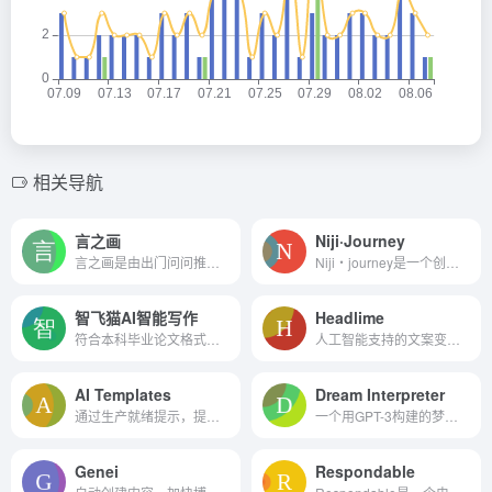
相关导航
言之画
Niji·Journey
言之画是由出门问问推出的AI图像内容创作平台，用户只需输入一句话描述，便可以快速生成高质量商用图片素材。
Niji・journey是一个创新的AI图像生成工具，它利用Discord平台提供了一个交互式的图像创作环境。用户可以通过简单的指令和按钮操作来生成和调整图像，非常适合需要快速创作视觉内...
智飞猫AI智能写作
Headlime
符合本科毕业论文格式要求并附带查重报告
人工智能支持的文案变得简单高效
AI Templates
Dream Interpreter
通过生产就绪提示，提高独奏企业家的生产力
一个用GPT-3构建的梦想解释器...
Genei
Respondable