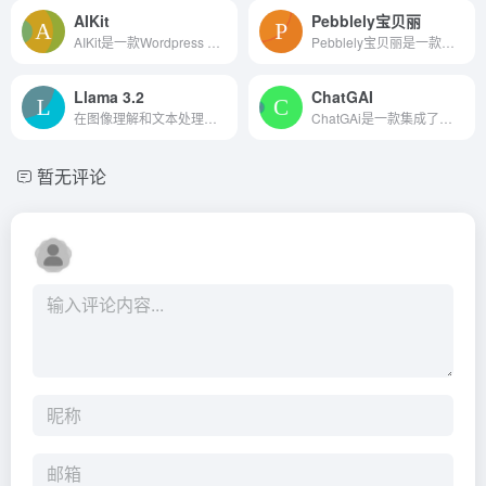
AIKit
Pebblely宝贝丽
AIKit是一款Wordpress AI助手，它利用GPT-3模型帮助作者创建内容的速度提高了10倍
Pebblely宝贝丽是一款针对电商领域的AI绘图工具，专为帮助预算有限的小型创业电商节省成本而设计。该工具能够一键生成电商产品图，通过AI技术融合，提供高效且成本效益高的产品摄...
Llama 3.2
ChatGAI
在图像理解和文本处理任务上展现出卓越的性能，并通过定制化微调和本地部署，推动了AI技术的开放性和可访问性。
ChatGAi是一款集成了最先进人工智能技术的全能应用，致力于满足您在工作和生活中的各种需求
暂无评论