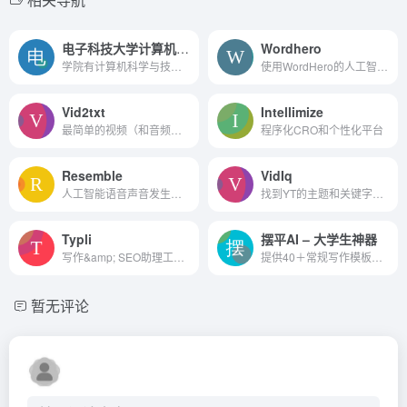
电子科技大学计算机科学与工程学院
Wordhero
学院有计算机科学与技术（智能金融与区块链金融“双A”联合学位实验班）、计算机科学与技术（“互联网+”复合型精英人才双学位培养计划）、人工智能、计算机类(计算机科学与技术、网络...
使用WordHero的人工智能技术在几秒钟内创建原创内容。
Vid2txt
Intellimize
最简单的视频（和音频）转录应用程序。
程序化CRO和个性化平台
Resemble
VidIq
人工智能语音声音发生器与克隆。
找到YT的主题和关键字，个性化提示和分析。
Typli
摆平AI – 大学生神器
写作&amp; SEO助理工具。
提供40＋常规写作模板，将校园作业一网打尽！包含：AI论文神器，一键生成万字论文，毕业、期末、专升本论文all in 降重、改写、续写等功能！
暂无评论