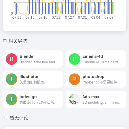
相关导航
Blender
cinema-4d
Blender is the free and open source 3D creation suite.
Cinema 4D is the perfect package for all 3D artists who want to achieve breathtaking results fast and hassle-free.
Illustrator
photoshop
矢量图形和插图。
Photoshop不需要解释
indesign
3ds-max
页面设计、布局和出版。
3D modeling, animation, and rendering software
暂无评论