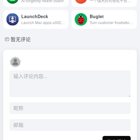
AI longevity health coach
一个强大的可视化平台，用于...
LaunchDeck
Buglet
Launch Mac apps u0026 sites with a hotkey and custom modes
Turn customer frustration into actionable feedback
暂无评论