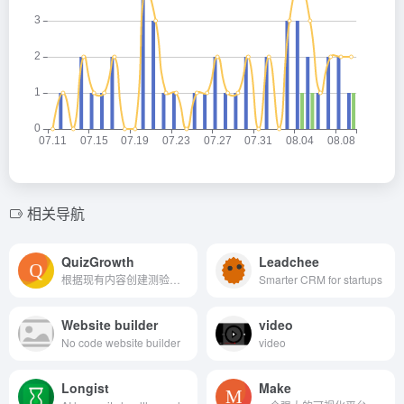
相关导航
QuizGrowth
Leadchee
根据现有内容创建测验，以吸...
Smarter CRM for startups
Website builder
video
No code website builder
video
Longist
Make