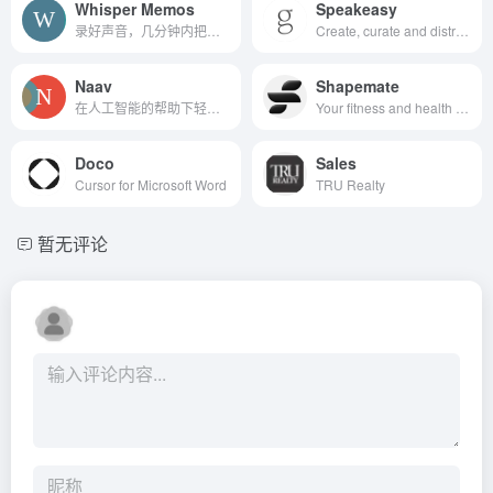
Whisper Memos
Speakeasy
录好声音，几分钟内把抄本发...
Create, curate and distribute tools for AI
Naav
Shapemate
在人工智能的帮助下轻松管理...
Your fitness and health chatbot. All on WhatsApp.
Doco
Sales
Cursor for Microsoft Word
TRU Realty
暂无评论