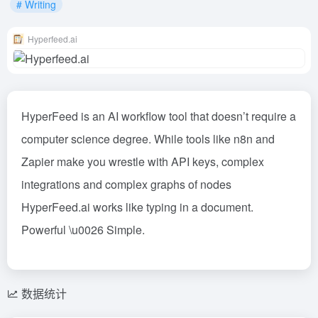
# Writing
Hyperfeed.ai
HyperFeed is an AI workflow tool that doesn’t require a
computer science degree. While tools like n8n and
Zapier make you wrestle with API keys, complex
integrations and complex graphs of nodes
HyperFeed.ai works like typing in a document.
Powerful \u0026 Simple.
数据统计