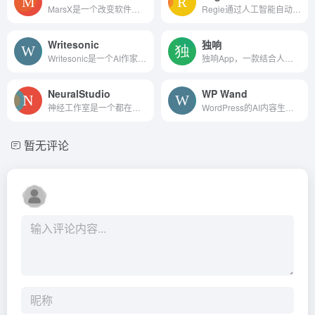
MarsX是一个改变软件开发游戏的平台，结合了AI、NoCode和代码，以及微应用。
Regie通过人工智能自动化帮助团队更快地编写内容。
Writesonic
独响
Writesonic是一个AI作家创造s...
独响App，一款结合人工智能的笔记应用，旨在为用户提供一个愉快且沉浸式的记录体验。它不仅是一种记录工具，更是一个激发创意和灵感的伙伴。
NeuralStudio
WP Wand
神经工作室是一个都在一个照片
WordPress的AI内容生成插件，帮助您的团队更快地创建10倍的高质量内容
暂无评论