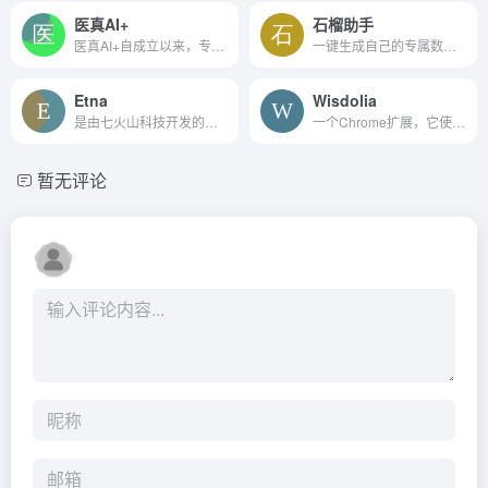
医真AI+
石榴助手
医真AI+自成立以来，专注于医疗影像、超声、内镜、核医学、病理等全医技医疗大数据底层核心技术的自主研发及应用，在医技业务、医技大数据应用、协同、科研、运营、百姓感知及人工...
一键生成自己的专属数字人，成为超级个体
Etna
Wisdolia
是由七火山科技开发的一个平...
一个Chrome扩展，它使用人工智能为任何文章/PDF生成抽认卡（带问题和答案），这样你就可以更好地记住你读到的内容。抽认卡可以保存到Anki，它有一个内置的间隔重复系统。提升你的...
暂无评论