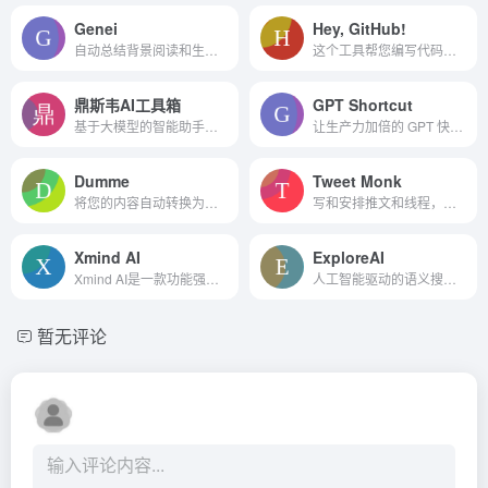
Genei
Hey, GitHub!
自动总结背景阅读和生产博客...
这个工具帮您编写代码没有碰...
鼎斯韦AI工具箱
GPT Shortcut
基于大模型的智能助手、音频分析、todo list任务管理等产品和服务
让生产力加倍的 GPT 快捷指令
Dumme
Tweet Monk
将您的内容自动转换为随时可上传的片段和短片。
写和安排推文和线程，吸引你的观众
Xmind AI
ExploreAI
Xmind AI是一款功能强大的思维导图和头脑风暴软件，它通过直观的可视化方式帮助用户组织、管理和扩展思路。Xmind支持多种图表类型，让用户能够以最适合自己的方式捕捉创意和规划项...
人工智能驱动的语义搜索引擎。在数千个YouTube视频中直接搜索答案，免费，易于导航和快速。
暂无评论