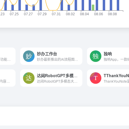
妙办工作台
独响
Beam AI提供了一个功能强大的平台，使用户能够创建和定制AI Agents来自动化各种任务。通过AI Agent数据库、工具配置、任务模板和个性设置，Beam AI的AI Agents能够以高度自动化和...
妙办最新推出的AI流程图功能，允许用户仅通过输入主题，就能智能自动生成各种类型的流程图。
达闼RobotGPT多模态大模型
TThankYouN
GenieAI使用AI创造内容创意以节省时间。
达闼RobotGPT多模态大模型是一个创新的AI工具，它通过整合多模态数据处理能力，为机器人在多样化的应用场景中提供了强大的交互和行为生成能力。