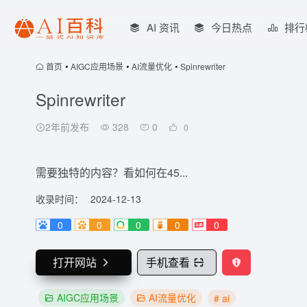
AI 资讯
今日热点
排行
首页
•
AIGC应用场景
•
AI流量优化
•
Spinrewriter
Spinrewriter
2年前发布
328
0
0
需要独特的内容？看如何在45...
收录时间：
2024-12-13
0
0
0
0
0
打开网站
手机查看
AIGC应用场景
AI流量优化
# ai