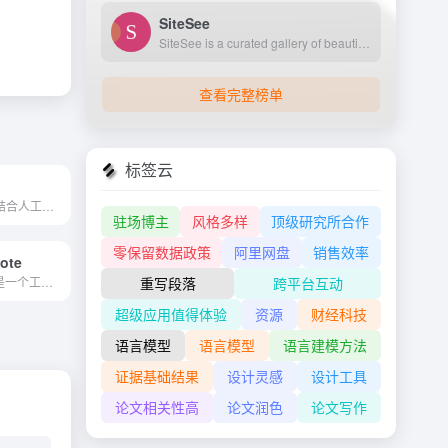
SiteSee
SiteSee is a curated gallery of beautiful, modern websites collections.
查看完整榜单
标签云
独响App，一款结合人工智能的笔记应用，旨在为用户提供一个愉快且沉浸式的记录体验。它不仅是一种记录工具，更是一个激发创意和灵感的伙伴。
驻场博主
风格多样
顶级研究所合作
零保留数据政策
阿里网盘
销售效率
ote
ThankYouNote是一个工具，可以帮助用户在任何场合写下完美的感谢信。
重写段落
跨平台互动
超级应用值得体验
资源
财经科技
语言模型
语言模型
语言建模方法
证据基础结果
设计灵感
设计工具
论文相关性高
论文润色
论文写作