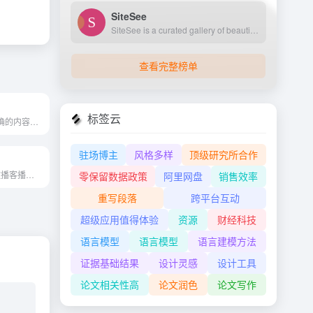
SiteSee
SiteSee is a curated gallery of beautiful, modern websites collections.
查看完整榜单
标签云
AI-Writer是最准确的内容生成...
驻场博主
风格多样
顶级研究所合作
Podcasts 是一款播客播放器，它通过提供一系列功能来增强用户的播客体验。
零保留数据政策
阿里网盘
销售效率
重写段落
跨平台互动
超级应用值得体验
资源
财经科技
语言模型
语言模型
语言建模方法
证据基础结果
设计灵感
设计工具
论文相关性高
论文润色
论文写作