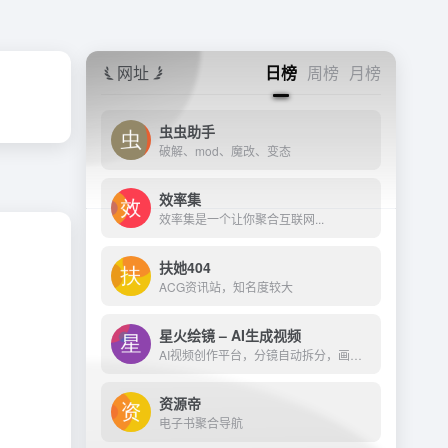
网址
日榜
周榜
月榜
虫虫助手
破解、mod、魔改、变态
效率集
效率集是一个让你聚合互联网...
扶她404
ACG资讯站，知名度较大
星火绘镜 – AI生成视频
AI视频创作平台，分镜自动拆分，画面一键生成。支持短剧、MV、预告片多题材。描述及创作，短视频轻松生成。
资源帝
电子书聚合导航