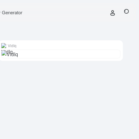
y Generator
VidIq