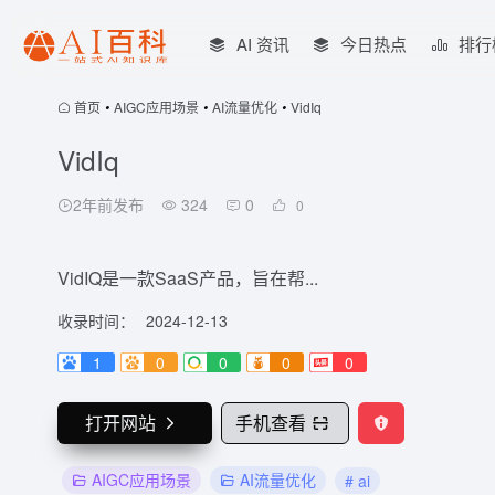
AI 资讯
今日热点
排行
首页
•
AIGC应用场景
•
AI流量优化
•
VidIq
VidIq
2年前发布
324
0
0
VidIQ是一款SaaS产品，旨在帮...
收录时间：
2024-12-13
1
0
0
0
0
打开网站
手机查看
AIGC应用场景
AI流量优化
# ai