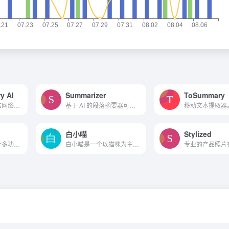
y AI
Summarizer
ToSummary
使用人工智能来总结网络上的文章。
基于 AI 的段落摘要器可确保准确性并在摘要文本时保持原始上下文。
移动文本提取器
白小喵
Stylized
KIMI智能助手是一个多功能的浏览器扩展工具，它通过智能化的交互方式，为用户提供了一种新的信息获取和处理方式。
白小喵是一个以猫咪为主题的互动平台，提供虚拟猫咪互动和猫咪知识分享等功能。用户可以通过这个平台体验养猫的乐趣，同时与其他猫咪爱好者进行交流和分享。